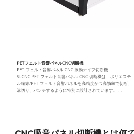
PETフェルト音響パネルCNC切断機
PET フェルト音響パネル CNC 振動ナイフ切断機
SLCNC PET フェルト音響パネル CNC 切断機は、ポリエステ
ル繊維/PET フェルト音響パネルを高精度かつ高効率で切断、
溝切り、パンチするように特別に設計されています。
手動および従来の切断方法と比較して、この CNC 音響パネル
切断機は滑らかで正確なエッジを提供し、PET フェルト音響
ネル メーカーの労力を節約し、量産効率を向上させます。
モデル: SL-F1630 |作業領域: 1600×3000mm |機能：切断、
入れ、パンチング
CNC吸音パネル切断機とは何
PETフェルト吸音パネル、ポリエステル繊維吸音パネル、断熱