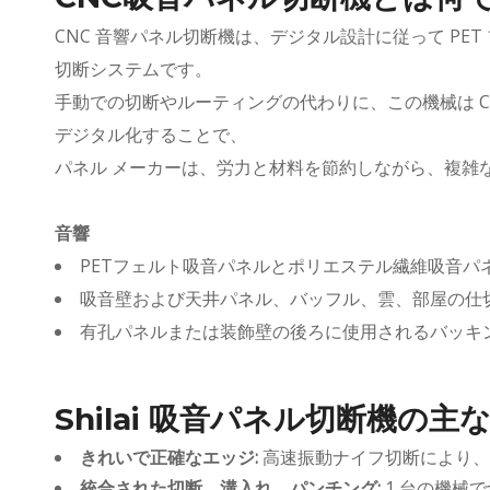
パネルに最適です。 PETフェルトおよびポリエステル繊維音
CNC 音響パネル切断機は、デジタル設計に従って P
パネル用のプロフェッショナルCNC音響パネルカッター
きれいな刃先と正確なサイズによる高速振動ナイフ切断
切断システムです。
大型音響パネル切断用の真空ホールドダウン付き自動供給テー
手​​動での切断やルーティングの代わりに、この機械は
ブル
デジタル化することで、
1台の機械で複雑な形状、パターン、穴、V溝をサポート
パネル メーカーは、労力と材料を節約しながら、複雑
音響パネル工場、室内装飾、オフィスおよびスタジオの音響プ
ロジェクトに最適
音響
PETフェルト吸音パネルとポリエステル繊維吸音パ
吸音壁および天井パネル、バッフル、雲、部屋の仕
有孔パネルまたは装飾壁の後ろに使用されるバッキ
Shilai 吸音パネル切断機の主
きれいで正確なエッジ:
高速振動ナイフ切断により、
統合された切断、溝入れ、パンチング:
1 台の機械