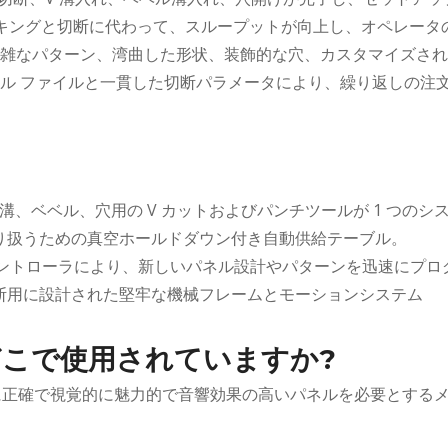
マーキングと切断に代わって、スループットが向上し、オペレー
雑なパターン、湾曲した形状、装飾的な穴、カスタマイズされ
ジタル ファイルと一貫した切断パラメータにより、繰り返しの
 溝、ベベル、穴用の V カットおよびパンチツールが 1 つの
取り扱うための真空ホールドダウン付き自動供給テーブル。
C コントローラにより、新しいパネル設計やパターンを迅速にプ
切断用に設計された堅牢な機械フレームとモーションシステム
はどこで使用されていますか?
ェクトに正確で視覚的に魅力的で音響効果の高いパネルを必要とす