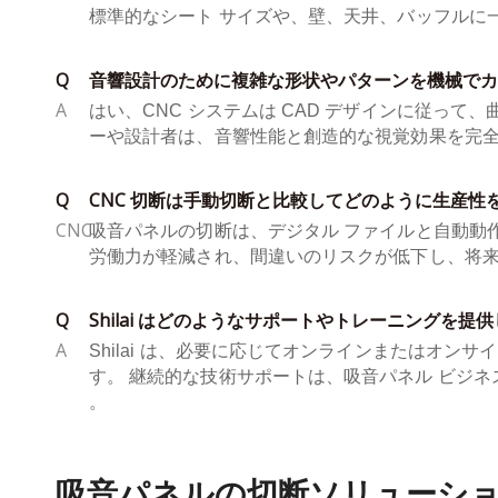
標準的なシート サイズや、壁、天井、バッフルに
Q
音響設計のために複雑な形状やパターンを機械でカ
A
はい、CNC システムは CAD デザインに従って
ーや設計者は、音響性能と創造的な視覚効果を完
Q
CNC 切断は手動切断と比較してどのように生産性
CNC
吸音パネルの切断は、デジタル ファイルと自動動
労働力が軽減され、間違いのリスクが低下し、将
Q
Shilai はどのようなサポートやトレーニングを提
A
Shilai は、必要に応じてオンラインまたはオ
す。
継続的な技術サポートは、吸音パネル ビジ
。
吸音パネルの切断ソリューションに