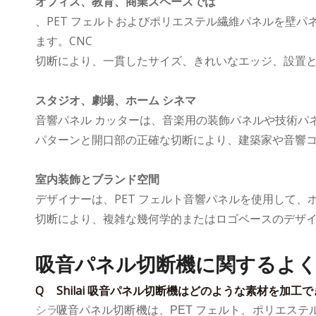
オフィス、教育、商業スペースでは
、PET フェルトおよびポリエステル繊維パネルを壁
ます。CNC
切断により、一貫したサイズ、きれいなエッジ、設置
スタジオ、劇場、ホーム シネマ
音響パネル カッターは、音楽用の装飾パネルや技術パ
パターンと開口部の正確な切断により、建築家や音響
室内装飾とブランド空間
デザイナーは、PET フェルト音響パネルを使用して、
切断により、複雑な幾何学的またはロゴベースのデザ
吸音パネル切断機に関するよ
Q
Shilai 吸音パネル切断機はどのような素材を加工で
シライ
吸音パネル切断機は、PET フェルト、ポリエス