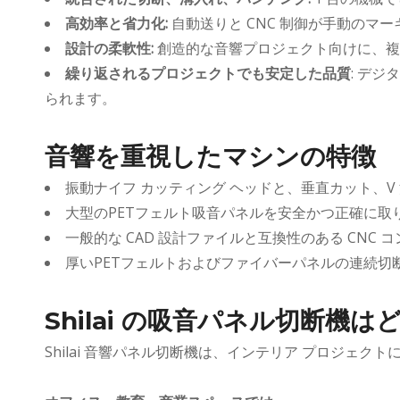
高効率と省力化:
自動送りと CNC 制御が手動の
設計の柔軟性:
創造的な音響プロジェクト向けに、複
繰り返されるプロジェクトでも安定した品質
: デ
られます。
音響を重視したマシンの特徴
振動ナイフ カッティング ヘッドと、垂直カット、V
大型のPETフェルト吸音パネルを安全かつ正確に
一般的な CAD 設計ファイルと互換性のある CN
厚いPETフェルトおよびファイバーパネルの連続
Shilai の吸音パネル切断機
Shilai 音響パネル切断機は、インテリア プロジ