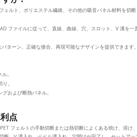
響
ET フェルト、ポリエステル繊維、その他の吸音パネル材料を
 CAD ファイルに従って、直線、曲線、穴、スロット、V 溝
なパターン、正確な接合、再現可能なデザインを提供できます
ネル。
切り。
ングおよび断熱パネル。
な利点
PET フェルトの手動切断または熱切断によくある焼け、溶け
で切断、V 溝入れ、ベベル溝入れ、穴開けが完了し、セットア