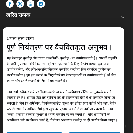
त्वरित सम्पक
औद्योगिक सीएनसी काटना
आपकी कुकी सेटिंग.
पूर्ण नियंत्रण पर वैयक्तिकृत अनुभव।
हमसे संपर्क करें
यह वेबसाइट कुकीज़ और समान तकनीकों ('कुकीज़') का उपयोग करती है। आपकी सहमति
जोड़ें: एरिया ए, लुनज़ेन टाउन इंडस्ट्रियल पार्क, युचेंग सिटी, डेझोउ सिटी, शेडोंग

के अधीन, आपकी रुचि किस सामग्री पर नज़र रखने के लिए विश्लेषणात्मक कुकीज़ का
प्रांत
उपयोग करेगा, और रुचि-आधारित विज्ञापन प्रदर्शित करने के लिए मार्केटिंग कुकीज़ का
उपयोग करेगा। हम इन उपायों के लिए तीसरे पक्ष के प्रदाताओं का उपयोग करते हैं, जो डेटा
फ़ोन: + 15550428794

का उपयोग अपने उद्देश्यों के लिए भी कर सकते हैं।
:
+86 15550428794
व्हाट्सएप
ईमेल:
czcnc@changzhoucnc.com

आप 'सभी स्वीकार करें' पर क्लिक करके या अपनी व्यक्तिगत सेटिंग्स लागू करके अपनी
सहमति देते हैं। आपका डेटा तब यूरोपीय संघ के बाहर तीसरे देशों में भी संसाधित किया जा
क्यूक्यू: 770755720

सकता है, जैसे कि अमेरिका, जिनके पास डेटा सुरक्षा का उचित स्तर नहीं है और जहां, विशेष
रूप से, स्थानीय अधिकारियों द्वारा पहुंच को प्रभावी ढंग से रोका नहीं जा सकता है। आप
किसी भी समय तत्काल प्रभाव से अपनी सहमति रद्द कर सकते हैं। यदि आप ''सभी को
अस्वीकार करें'' पर क्लिक करते हैं, तो केवल आवश्यक कुकीज़ का ही उपयोग किया जाएगा।
कॉपीराइट ©
2026
जिनान शिलाई टेक्नोलॉजी कं, लिमिटेड सभी अधिकार सुरक्षित।
गोपनीयता नीति