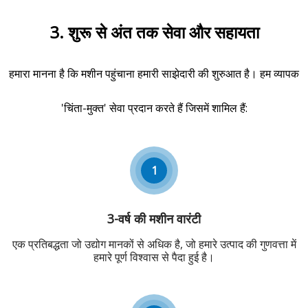
SL-2530, आदि सहित 34 मॉडल)
डिजाइन, विनिर्माण और बिक्री के बाद
EU मशीनरी निर्देश 2006/42/EC,
सेवा में लगातार गुणवत्ता नियंत्रण के
3. शुरू से अंत तक सेवा और सहायता
कम वोल्टेज निर्देश 2014/35/EU,
लिए कंपनी की प्रतिबद्धता को
और EMC निर्देश का अनुपालन
प्रदर्शित करता है।
करती है। 2014/30/ईयू।
हमारा मानना ​​है कि मशीन पहुंचाना हमारी साझेदारी की शुरुआत है। हम व्यापक
प्रमाणपत्र संख्या
0P260623.JSTTT50, 22 जून
'चिंता-मुक्त' सेवा प्रदान करते हैं जिसमें शामिल हैं:
2031 तक वैध।
1
3-वर्ष की मशीन वारंटी
एक प्रतिबद्धता जो उद्योग मानकों से अधिक है, जो हमारे उत्पाद की गुणवत्ता में
हमारे पूर्ण विश्वास से पैदा हुई है।