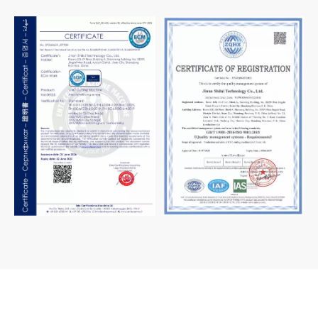
Ente Certificazione
Macchine (इटली) द्वारा जारी यह
CE अनुरूपता दस्तावेज प्रमाणित
जिनान शिलाई टेक्नोलॉजी कंपनी
करता है कि जिनान शिलाई
लिमिटेड को आईएसओ 9001
टेक्नोलॉजी की सीएनसी कटिंग मशीन
गुणवत्ता प्रबंधन प्रणाली मानक के
श्रृंखला (SL-6040, SL-1313,
तहत प्रमाणित किया गया है, जो